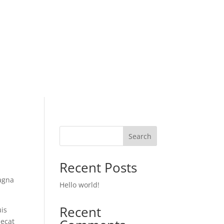
Search
Recent Posts
magna
Hello world!
Recent
uis
aecat